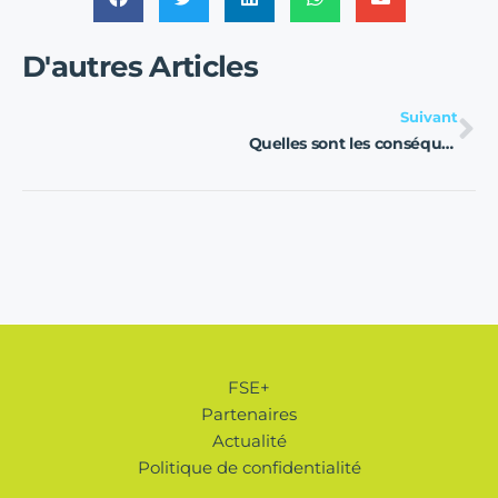
D'autres Articles
Su
Suivant
Quelles sont les conséquences d’un non-recrutement?
FSE+
Partenaires
Actualité
Politique de confidentialité