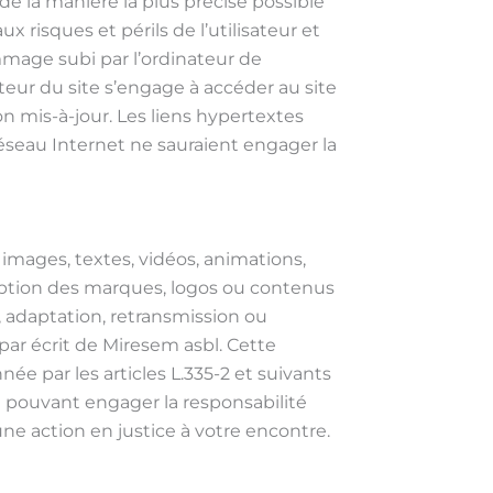
de la manière la plus précise possible
 risques et périls de l’utilisateur et
mage subi par l’ordinateur de
teur du site s’engage à accéder au site
n mis-à-jour. Les liens hypertextes
réseau Internet ne sauraient engager la
, images, textes, vidéos, animations,
xception des marques, logos ou contenus
, adaptation, retransmission ou
par écrit de Miresem asbl. Cette
e par les articles L.335-2 et suivants
n pouvant engager la responsabilité
une action en justice à votre encontre.