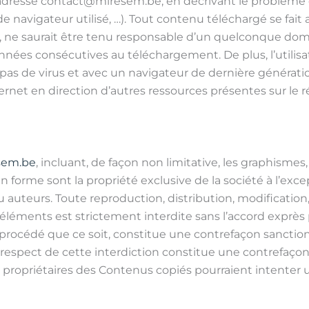
 l’adresse contact@miresem.be, en décrivant le problème 
navigateur utilisé, …). Tout contenu téléchargé se fait aux
, ne saurait être tenu responsable d’un quelconque dom
nnées consécutives au téléchargement. De plus, l’utilisa
pas de virus et avec un navigateur de dernière génératio
ernet en direction d’autres ressources présentes sur le 
sem.be
, incluant, de façon non limitative, les graphismes
e en forme sont la propriété exclusive de la société à l’e
 auteurs. Toute reproduction, distribution, modification
 éléments est strictement interdite sans l’accord exprès 
rocédé que ce soit, constitue une contrefaçon sanctionné
n-respect de cette interdiction constitue une contrefaço
es propriétaires des Contenus copiés pourraient intenter 