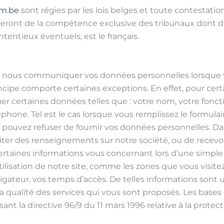
m.be
sont régies par les lois belges et toute contestation
i seront de la compétence exclusive des tribunaux dont dé
entieux éventuels, est le français.
e nous communiquer vos données personnelles lorsque vo
ncipe comporte certaines exceptions. En effet, pour certa
ertaines données telles que : votre nom, votre fonctio
hone. Tel est le cas lorsque vous remplissez le formulai
us pouvez refuser de fournir vos données personnelles. Dan
citer des renseignements sur notre société, ou de recevoir
taines informations vous concernant lors d’une simple n
lisation de notre site, comme les zones que vous visitez
vigateur, vos temps d’accès. De telles informations sont 
 la qualité des services qui vous sont proposés. Les base
posant la directive 96/9 du 11 mars 1996 relative à la prot